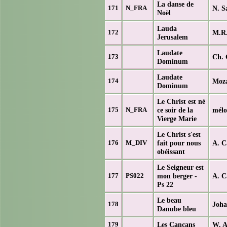
La danse de
N. S
171
N_FRA
Noël
Lauda
M.R.
172
Jerusalem
Laudate
Ch.
173
Dominum
Laudate
Moz
174
Dominum
Le Christ est né
ce soir de la
mélo
175
N_FRA
Vierge Marie
Le Christ s'est
fait pour nous
A. C
176
M_DIV
obéissant
Le Seigneur est
mon berger -
A. C
177
PS022
Ps 22
Le beau
Joha
178
Danube bleu
Les Cancans
W. A
179