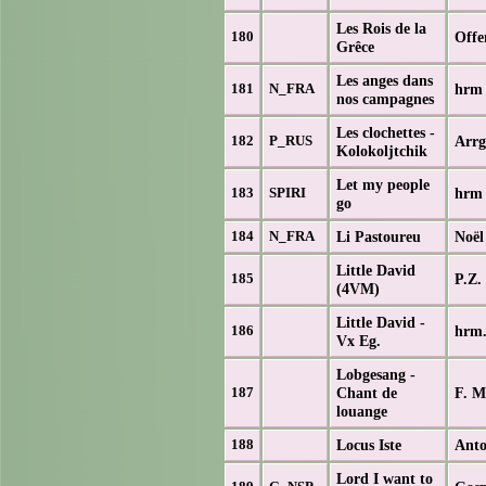
Les Rois de la
Offe
180
Grêce
Les anges dans
hrm 
181
N_FRA
nos campagnes
Les clochettes -
Arrg
182
P_RUS
Kolokoljtchik
Let my people
hrm 
183
SPIRI
go
Li Pastoureu
Noël
184
N_FRA
Little David
P.Z.
185
(4VM)
Little David -
hrm
186
Vx Eg.
Lobgesang -
Chant de
F. M
187
louange
Locus Iste
Anto
188
Lord I want to