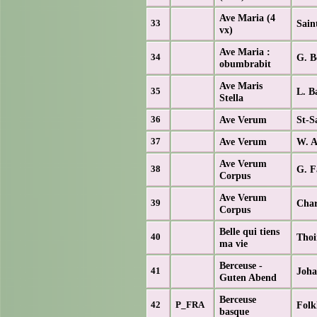
Ave Maria (4
Sain
33
vx)
Ave Maria :
G. B
34
obumbrabit
Ave Maris
L. B
35
Stella
Ave Verum
St-S
36
Ave Verum
W. A
37
Ave Verum
G. F
38
Corpus
Ave Verum
Char
39
Corpus
Belle qui tiens
Thoi
40
ma vie
Berceuse -
Joha
41
Guten Abend
Berceuse
Folk
42
P_FRA
basque