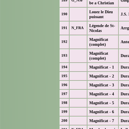
Gosp
189
G_NSP
be a Christian
Louez le Dieu
J.S.
190
puissant
Légende de St-
Arrg
191
N_FRA
Nicolas
Magnificat
Anto
192
(complet)
Magnificat
Dura
193
(complet)
Magnificat - 1
Dura
194
Magnificat - 2
Dura
195
Magnificat - 3
Dura
196
Magnificat - 4
Dura
197
Magnificat - 5
Dura
198
Magnificat - 6
Dura
199
Magnificat - 7
Dura
200