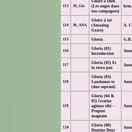
Gloire à Dieu
(Les anges dans
hrm.
113
M_Glo
nos campagnes)
Gloire à toi
(Amazing
A. C
114
M_ANA
Grace)
Gloria
G.B.
115
Gloria (01)
Anto
116
Introduction
Gloria (02) Et
Anto
117
in terra pax
Gloria (03)
Laudamus te
Anto
118
(duo soprani)
Gloria (04 &
05) Gratias
agimus tibi -
Anto
119
Propter
magnam
Gloria (06)
Anto
120
Domine Deus