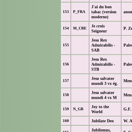
J'ai du bon
tabac (version
anon
153
P_FRA
moderne)
Je crois
P. Z
154
M_CRE
Seigneur
Jesu Rex
Admirabilis -
Pale
155
SAB
Jesu Rex
Admirabilis -
Pale
156
STB
Jesu salvator
Mene
157
mundi 3 vx ég.
Jesu salvator
Mena
158
mundi 4 vx M
Joy to the
G.F.
159
N_GB
World
Jubilate Deo
W. A
160
Jubilemus,