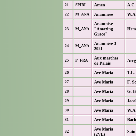
Amen
A.C.
21
SPIRI
Anamnèse
W.A.
22
M_ANA
Anamnèse
"Amazing
Hrm.
23
M_ANA
Grace"
Anamnèse 3
24
M_ANA
2021
Aux marches
Arrg
25
P_FRA
de Palais
Ave Maria
T.L.
26
Ave Maria
F. S
27
Ave Maria
G. B
28
Ave Maria
Jaco
29
Ave Maria
W.A.
30
Ave Maria
Bach
31
Ave Maria
Sain
32
(2VE)