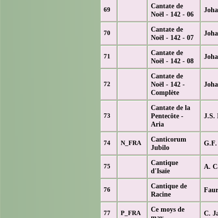
Cantate de
Joh
69
Noël - 142 - 06
Cantate de
Joh
70
Noël - 142 - 07
Cantate de
Joh
71
Noël - 142 - 08
Cantate de
Noël - 142 -
Joh
72
Complète
Cantate de la
Pentecôte -
J.S.
73
Aria
Canticorum
G.F.
74
N_FRA
Jubilo
Cantique
A. C
75
d'Isaïe
Cantique de
Faur
76
Racine
Ce moys de
C. J
77
P_FRA
may