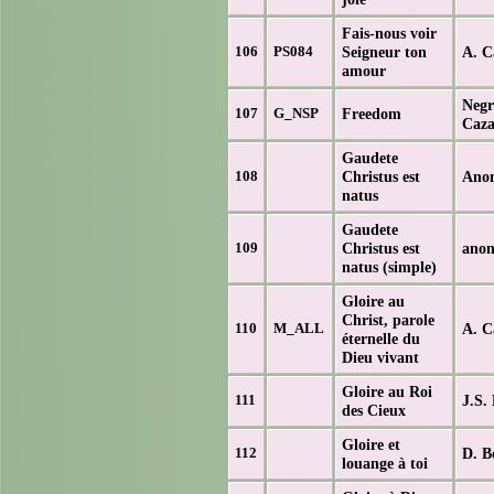
Fais-nous voir
Seigneur ton
A. C
106
PS084
amour
Negr
Freedom
107
G_NSP
Caz
Gaudete
Christus est
Anon
108
natus
Gaudete
Christus est
anon
109
natus (simple)
Gloire au
Christ, parole
A. C
110
M_ALL
éternelle du
Dieu vivant
Gloire au Roi
J.S.
111
des Cieux
Gloire et
D. B
112
louange à toi