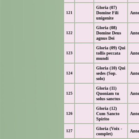
Gloria (07)
Domine Fili
Anto
121
unigenite
Gloria (08)
Domine Deus
Anto
122
agnus Dei
Gloria (09) Qui
tollis peccata
Anto
123
mundi
Gloria (10) Qui
sedes (Sop.
Anto
124
solo)
Gloria (11)
Quoniam tu
Anto
125
solus sanctus
Gloria (12)
Cum Sancto
Anto
126
Spirito
Gloria (Voix -
Anto
127
complet)