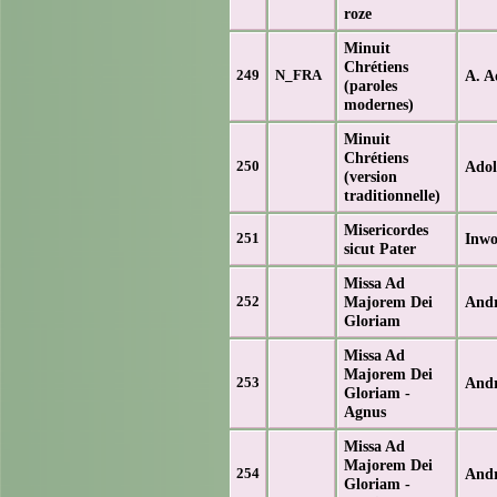
roze
Minuit
Chrétiens
A. A
249
N_FRA
(paroles
modernes)
Minuit
Chrétiens
Ado
250
(version
traditionnelle)
Misericordes
Inwo
251
sicut Pater
Missa Ad
Majorem Dei
And
252
Gloriam
Missa Ad
Majorem Dei
And
253
Gloriam -
Agnus
Missa Ad
Majorem Dei
And
254
Gloriam -