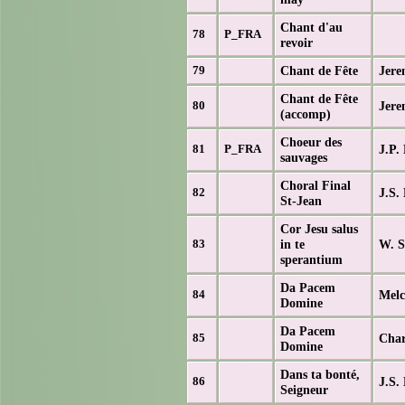
Chant d'au
78
P_FRA
revoir
Chant de Fête
Jere
79
Chant de Fête
Jere
80
(accomp)
Choeur des
J.P.
81
P_FRA
sauvages
Choral Final
J.S.
82
St-Jean
Cor Jesu salus
in te
W. S
83
sperantium
Da Pacem
Melc
84
Domine
Da Pacem
Char
85
Domine
Dans ta bonté,
J.S.
86
Seigneur