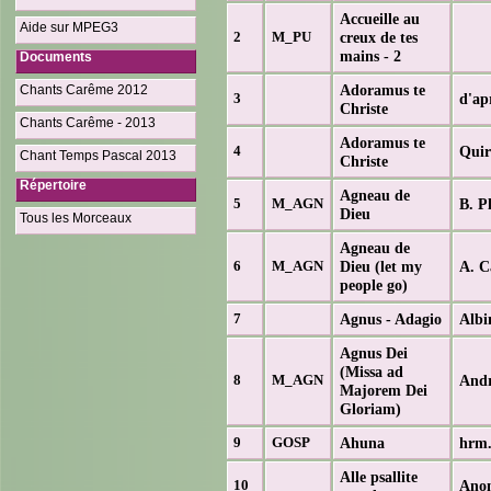
Accueille au
Aide sur MPEG3
creux de tes
2
M_PU
mains - 2
Documents
Adoramus te
Chants Carême 2012
d'ap
3
Christe
Chants Carême - 2013
Adoramus te
Quir
4
Chant Temps Pascal 2013
Christe
Répertoire
Agneau de
B. P
5
M_AGN
Dieu
Tous les Morceaux
Agneau de
Dieu (let my
A. C
6
M_AGN
people go)
Agnus - Adagio
Albi
7
Agnus Dei
(Missa ad
And
8
M_AGN
Majorem Dei
Gloriam)
Ahuna
hrm.
9
GOSP
Alle psallite
Ano
10