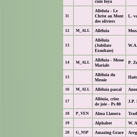
cum luya
Alleluia - Le
Christ au Mont
L. v
11
des oliviers
Alléluia
Moza
12
M_ALL
Alléluia
(Jubilate
W.A.
13
Exsultate)
Alléluia - Messe
P. Z
14
M_ALL
Mariale
Alléluia du
Haën
15
Messie
Alléluia pascal
Ano
16
M_ALL
Alléuia, criez
J.P.
17
de joie - Ps 80
Alma Llanera
Trad
18
P_VEN
Alphabet
W. A
19
Amazing Grace
Arrg
20
G_NSP