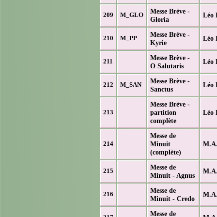
Messe Brève -
Léo 
209
M_GLO
Gloria
Messe Brève -
Léo 
210
M_PP
Kyrie
Messe Brève -
Léo 
211
O Salutaris
Messe Brève -
Léo 
212
M_SAN
Sanctus
Messe Brève -
partition
Léo 
213
complète
Messe de
Minuit
M.A.
214
(complète)
Messe de
M.A.
215
Minuit - Agnus
Messe de
M.A.
216
Minuit - Credo
Messe de