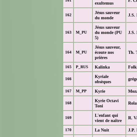
F. C
161
exultemus
Jésus sauveur
J.S.
162
du monde
Jésus sauveur
du monde (PU
J.S.
163
M_PU
5)
Jésus sauveur,
écoute nos
Th. T
164
M_PU
prières
Kalinka
Folk
165
P_RUS
Kyriale
grég
166
obsèques
Kyrie
Moza
167
M_PP
Kyrie Octavi
Rola
168
Toni
L'enfant qui
R. V
169
vient de naître
La Nuit
J.P.
170