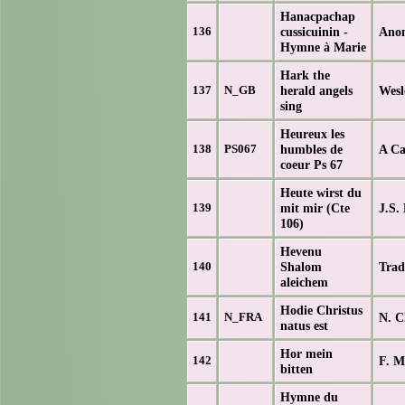
Hanacpachap
cussicuinin -
Ano
136
Hymne à Marie
Hark the
herald angels
Wesl
137
N_GB
sing
Heureux les
humbles de
A Ca
138
PS067
coeur Ps 67
Heute wirst du
mit mir (Cte
J.S.
139
106)
Hevenu
Shalom
Trad
140
aleichem
Hodie Christus
N. C
141
N_FRA
natus est
Hor mein
F. M
142
bitten
Hymne du