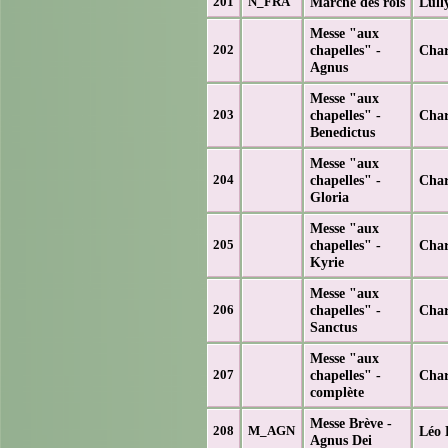
Marche des rois
Lull
201
N_FRA
Messe "aux
chapelles" -
Char
202
Agnus
Messe "aux
chapelles" -
Char
203
Benedictus
Messe "aux
chapelles" -
Char
204
Gloria
Messe "aux
chapelles" -
Char
205
Kyrie
Messe "aux
chapelles" -
Char
206
Sanctus
Messe "aux
chapelles" -
Char
207
complète
Messe Brève -
Léo 
208
M_AGN
Agnus Dei