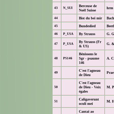
Berceuse de
hrm
43
N_SUI
Noël Suisse
Bist du bei mir
Bach
44
Bundeslied
Beet
45
By Strauss
G. G
46
P_USA
By Strauss (Fr
G. &
47
P_USA
& US)
Bénissons le
Sgr - psaume
A. C
48
PS146
146
C'est l'agneau
Prae
49
de Dieu
C'est l'agneau
de Dieu - Voix
M. P
50
égales
Caligaverunt
M. 
51
oculi mei
Cantai ao