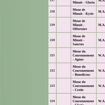
M.A.
217
Minuit - Gloria
Messe de
M.A.
218
Minuit - Kyrie
Messe de
Minuit -
M.A.
219
Offertoire
Messe de
Minuit -
M.A.
220
Sanctus
Messe du
Couronnement
W.A.
221
- Agnus
Messe du
Couronnement
W.A.
222
- Benedictus
Messe du
Couronnement
W.A.
223
- Credo
Messe du
Couronnement
W.A.
224
- Gloria