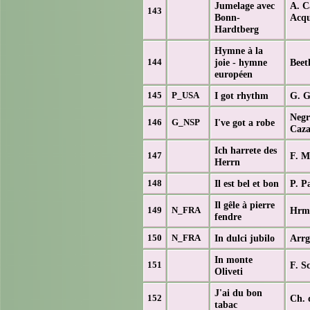
Jumelage avec
A. C
143
Bonn-
Acqu
Hardtberg
Hymne à la
joie - hymne
Beet
144
européen
I got rhythm
G. G
145
P_USA
Negr
I've got a robe
146
G_NSP
Caz
Ich harrete des
F. M
147
Herrn
Il est bel et bon
P. P
148
Il gêle à pierre
Hrm.
149
N_FRA
fendre
In dulci jubilo
Arrg
150
N_FRA
In monte
F. S
151
Oliveti
J'ai du bon
Ch. 
152
tabac