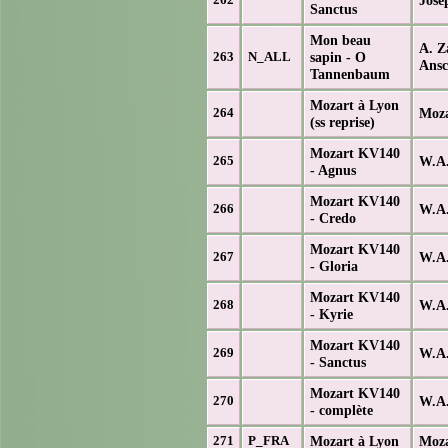
Sanctus
Mon beau
A. Z
sapin - O
263
N_ALL
Ansc
Tannenbaum
Mozart à Lyon
Moza
264
(ss reprise)
Mozart KV140
W.A.
265
- Agnus
Mozart KV140
W.A.
266
- Credo
Mozart KV140
W.A.
267
- Gloria
Mozart KV140
W.A.
268
- Kyrie
Mozart KV140
W.A.
269
- Sanctus
Mozart KV140
W.A.
270
- complète
Mozart à Lyon
Moza
271
P_FRA