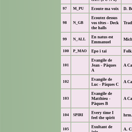
Ecoute ma voix
D. B
97
M_PU
Ecoutez dessus
vos têtes - Deck
Trad.
98
N_GB
the halls
En natus est
Mich
99
N_ALL
Emmanuel
Epo i taï
Folk
100
P_MAO
Evangile de
Jean - Pâques
A Ca
101
A
Evangile de
A Ca
102
Luc - Pâques C
Evangile de
Matthieu -
A Ca
103
Pâques B
Every time I
hrm.
104
SPIRI
feel the spirit
Exultant de
A. C
105
joie