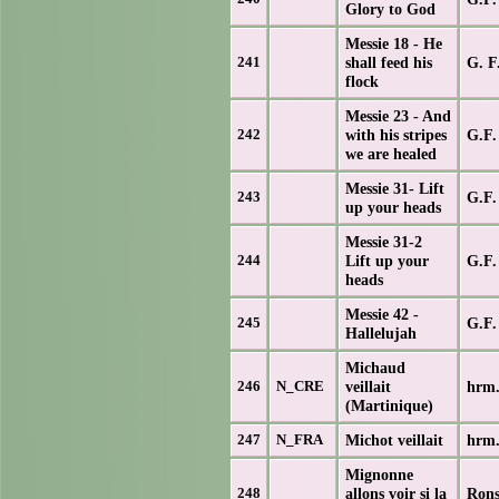
Glory to God
Messie 18 - He
shall feed his
G. F
241
flock
Messie 23 - And
with his stripes
G.F.
242
we are healed
Messie 31- Lift
G.F.
243
up your heads
Messie 31-2
Lift up your
G.F.
244
heads
Messie 42 -
G.F.
245
Hallelujah
Michaud
veillait
hrm.
246
N_CRE
(Martinique)
Michot veillait
hrm.
247
N_FRA
Mignonne
allons voir si la
Rons
248