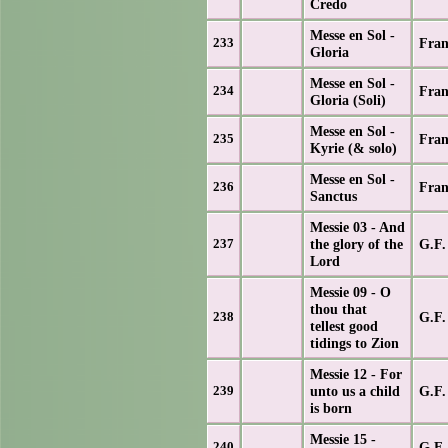
Credo
Messe en Sol -
Fran
233
Gloria
Messe en Sol -
Fran
234
Gloria (Soli)
Messe en Sol -
Fran
235
Kyrie (& solo)
Messe en Sol -
Fran
236
Sanctus
Messie 03 - And
the glory of the
G.F.
237
Lord
Messie 09 - O
thou that
G.F.
238
tellest good
tidings to Zion
Messie 12 - For
unto us a child
G.F.
239
is born
Messie 15 -
G.F.
240