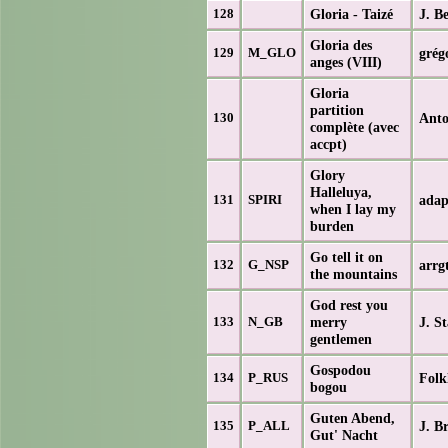
Gloria - Taizé
J. B
128
Gloria des
grég
129
M_GLO
anges (VIII)
Gloria
partition
Anto
130
complète (avec
accpt)
Glory
Halleluya,
adap
131
SPIRI
when I lay my
burden
Go tell it on
arrg
132
G_NSP
the mountains
God rest you
merry
J. S
133
N_GB
gentlemen
Gospodou
Folk
134
P_RUS
bogou
Guten Abend,
J. B
135
P_ALL
Gut' Nacht