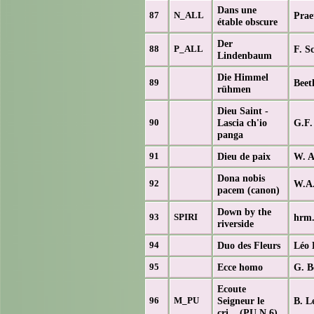
Dans une
Prae
87
N_ALL
étable obscure
Der
F. S
88
P_ALL
Lindenbaum
Die Himmel
Beet
89
rühmen
Dieu Saint -
Lascia ch'io
G.F.
90
panga
Dieu de paix
W. A
91
Dona nobis
W.A.
92
pacem (canon)
Down by the
hrm.
93
SPIRI
riverside
Duo des Fleurs
Léo 
94
Ecce homo
G. B
95
Ecoute
Seigneur le
B. L
96
M_PU
cri... (PU N 6)