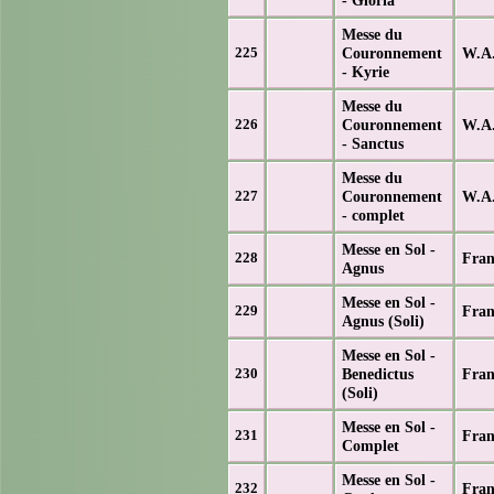
Messe du
Couronnement
W.A.
225
- Kyrie
Messe du
Couronnement
W.A.
226
- Sanctus
Messe du
Couronnement
W.A.
227
- complet
Messe en Sol -
Fran
228
Agnus
Messe en Sol -
Fran
229
Agnus (Soli)
Messe en Sol -
Benedictus
Fran
230
(Soli)
Messe en Sol -
Fran
231
Complet
Messe en Sol -
Fran
232