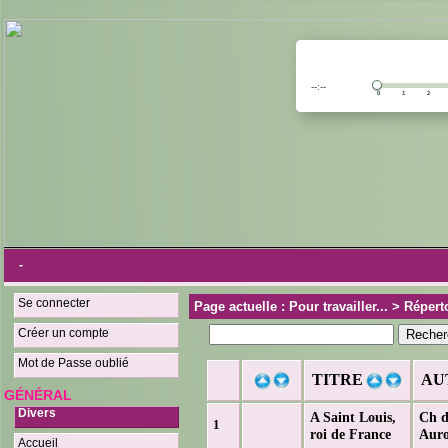
--:--
0 1 2 3
-
Se connecter
Page actuelle : Pour travailler... > Répe
Créer un compte
Mot de Passe oublié
TITRE
AU
GÉNÉRAL
Divers
A Saint Louis,
Ch d
1
roi de France
Aur
Accueil