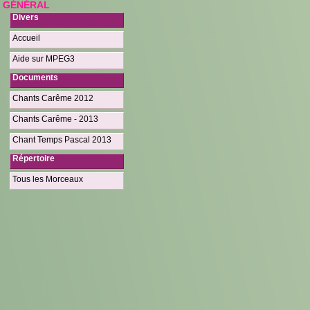
GÉNÉRAL
Divers
Accueil
Aide sur MPEG3
Documents
Chants Carême 2012
Chants Carême - 2013
Chant Temps Pascal 2013
Répertoire
Tous les Morceaux