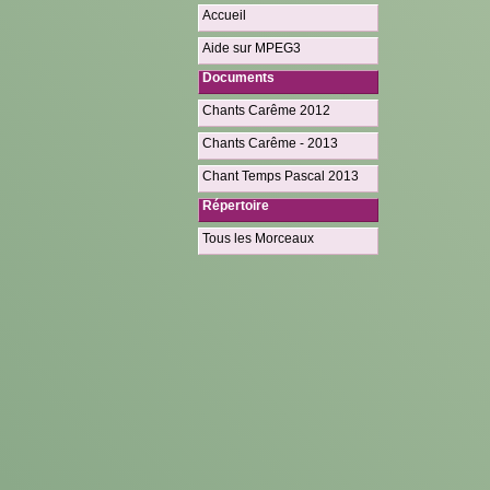
Accueil
Aide sur MPEG3
Documents
Chants Carême 2012
Chants Carême - 2013
Chant Temps Pascal 2013
Répertoire
Tous les Morceaux