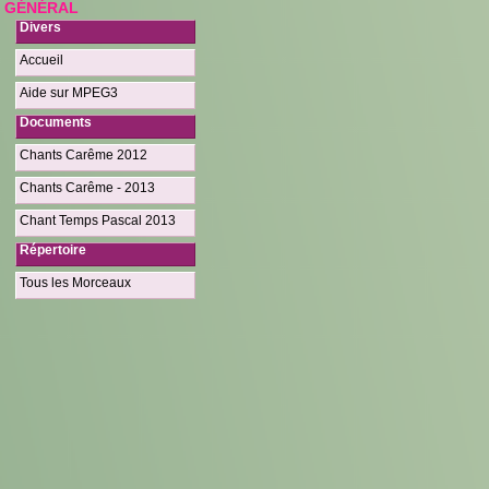
GÉNÉRAL
Divers
Accueil
Aide sur MPEG3
Documents
Chants Carême 2012
Chants Carême - 2013
Chant Temps Pascal 2013
Répertoire
Tous les Morceaux