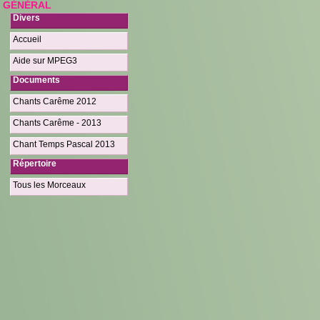
GÉNÉRAL
Divers
Accueil
Aide sur MPEG3
Documents
Chants Carême 2012
Chants Carême - 2013
Chant Temps Pascal 2013
Répertoire
Tous les Morceaux