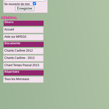
Se souvenir de moi
GÉNÉRAL
Divers
Accueil
Aide sur MPEG3
Documents
Chants Carême 2012
Chants Carême - 2013
Chant Temps Pascal 2013
Répertoire
Tous les Morceaux