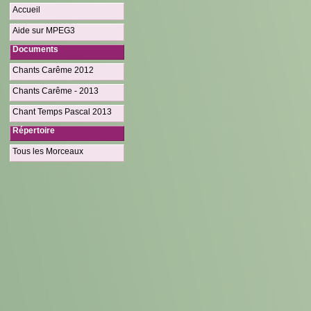
Accueil
Aide sur MPEG3
Documents
Chants Carême 2012
Chants Carême - 2013
Chant Temps Pascal 2013
Répertoire
Tous les Morceaux