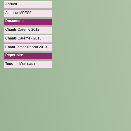
Accueil
Aide sur MPEG3
Documents
Chants Carême 2012
Chants Carême - 2013
Chant Temps Pascal 2013
Répertoire
Tous les Morceaux