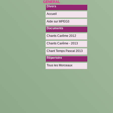
GÉNÉRAL
Divers
Accueil
Aide sur MPEG3
Documents
Chants Carême 2012
Chants Carême - 2013
Chant Temps Pascal 2013
Répertoire
Tous les Morceaux