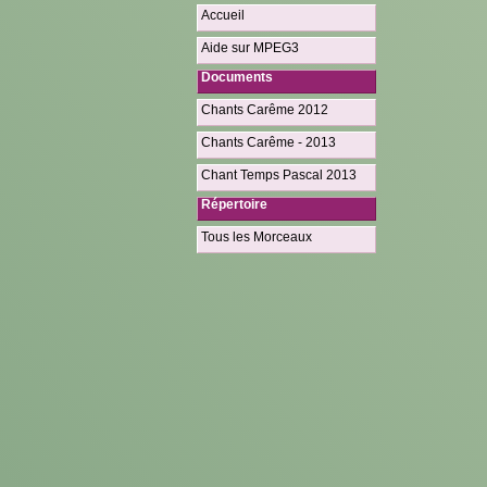
Accueil
Aide sur MPEG3
Documents
Chants Carême 2012
Chants Carême - 2013
Chant Temps Pascal 2013
Répertoire
Tous les Morceaux