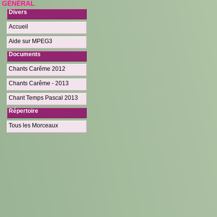
GÉNÉRAL
Divers
Accueil
Aide sur MPEG3
Documents
Chants Carême 2012
Chants Carême - 2013
Chant Temps Pascal 2013
Répertoire
Tous les Morceaux