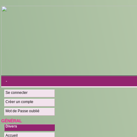
-
Se connecter
Créer un compte
Mot de Passe oublié
GÉNÉRAL
Divers
Accueil