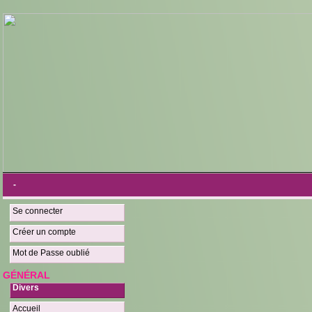
-
Se connecter
Créer un compte
Mot de Passe oublié
GÉNÉRAL
Divers
Accueil