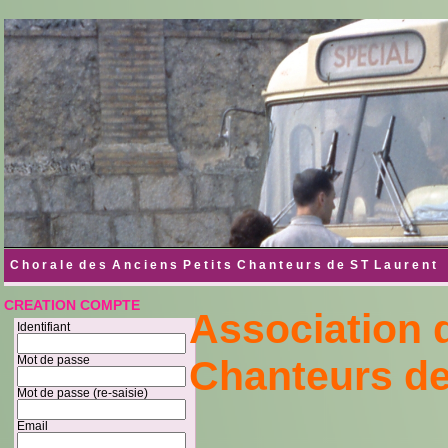
C h o r a l e d e s A n c i e n s P e t i t s C h a n t e u r s d e S T L a u r e
CREATION COMPTE
Association 
Identifiant
Chanteurs de
Mot de passe
Mot de passe (re-saisie)
Email