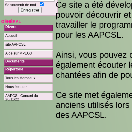
Ce site a été dével
Se souvenir de moi
pouvoir découvrir et
GÉNÉRAL
travailler le progr
Divers
pour les AAPCSL.
Accueil
site AAPCSL
Ainsi, vous pouvez 
Aide sur MPEG3
Documents
également écouter le
Répertoire
chantées afin de pou
Tous les Morceaux
Nous écouter
Ce site met égalemen
AAPCSL Concert du
26/11/22
anciens utilisés lo
des AAPCSL.