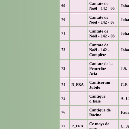
Cantate de
Joh
69
Noël - 142 - 06
Cantate de
Joh
70
Noël - 142 - 07
Cantate de
Joh
71
Noël - 142 - 08
Cantate de
Noël - 142 -
Joh
72
Complète
Cantate de la
Pentecôte -
J.S.
73
Aria
Canticorum
G.F.
74
N_FRA
Jubilo
Cantique
A. C
75
d'Isaïe
Cantique de
Faur
76
Racine
Ce moys de
C. J
77
P_FRA
may