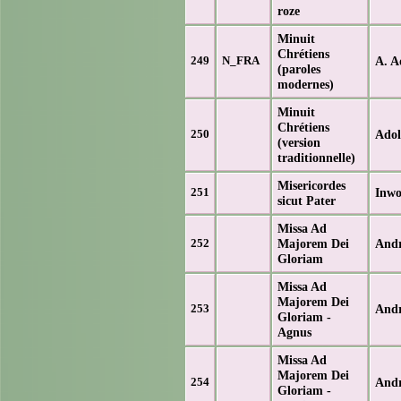
roze
Minuit
Chrétiens
A. A
249
N_FRA
(paroles
modernes)
Minuit
Chrétiens
Ado
250
(version
traditionnelle)
Misericordes
Inwo
251
sicut Pater
Missa Ad
Majorem Dei
And
252
Gloriam
Missa Ad
Majorem Dei
And
253
Gloriam -
Agnus
Missa Ad
Majorem Dei
And
254
Gloriam -