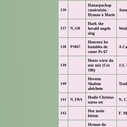
Hanacpachap
cussicuinin -
Ano
136
Hymne à Marie
Hark the
herald angels
Wesl
137
N_GB
sing
Heureux les
humbles de
A Ca
138
PS067
coeur Ps 67
Heute wirst du
mit mir (Cte
J.S.
139
106)
Hevenu
Shalom
Trad
140
aleichem
Hodie Christus
N. C
141
N_FRA
natus est
Hor mein
F. M
142
bitten
Hymne du