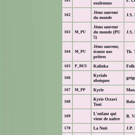
F. C
161
exultemus
Jésus sauveur
J.S.
162
du monde
Jésus sauveur
du monde (PU
J.S.
163
M_PU
5)
Jésus sauveur,
écoute nos
Th. T
164
M_PU
prières
Kalinka
Folk
165
P_RUS
Kyriale
grég
166
obsèques
Kyrie
Moza
167
M_PP
Kyrie Octavi
Rola
168
Toni
L'enfant qui
R. V
169
vient de naître
La Nuit
J.P.
170