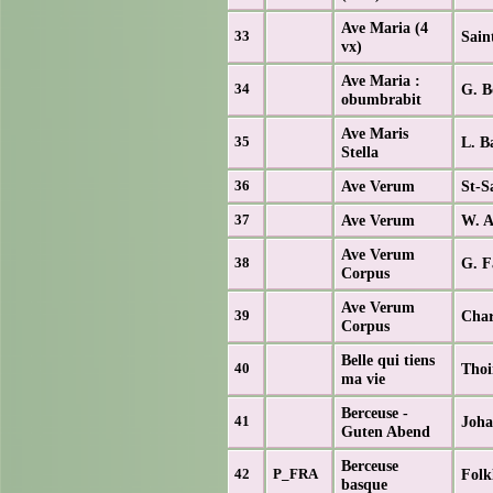
Ave Maria (4
Sain
33
vx)
Ave Maria :
G. B
34
obumbrabit
Ave Maris
L. B
35
Stella
Ave Verum
St-S
36
Ave Verum
W. A
37
Ave Verum
G. F
38
Corpus
Ave Verum
Char
39
Corpus
Belle qui tiens
Thoi
40
ma vie
Berceuse -
Joha
41
Guten Abend
Berceuse
Folk
42
P_FRA
basque