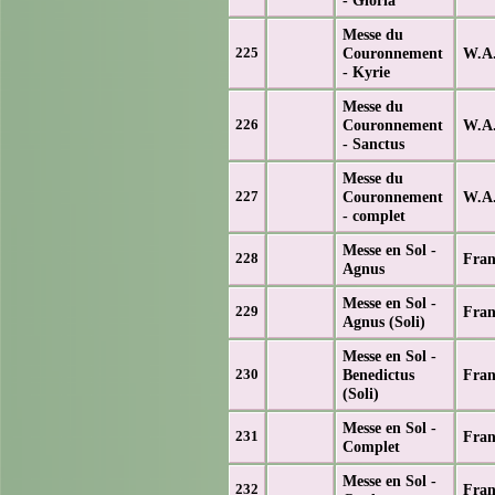
Messe du
Couronnement
W.A.
225
- Kyrie
Messe du
Couronnement
W.A.
226
- Sanctus
Messe du
Couronnement
W.A.
227
- complet
Messe en Sol -
Fran
228
Agnus
Messe en Sol -
Fran
229
Agnus (Soli)
Messe en Sol -
Benedictus
Fran
230
(Soli)
Messe en Sol -
Fran
231
Complet
Messe en Sol -
Fran
232