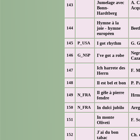
Jumelage avec
A. C
143
Bonn-
Acqu
Hardtberg
Hymne à la
joie - hymne
Beet
144
européen
I got rhythm
G. G
145
P_USA
Negr
I've got a robe
146
G_NSP
Caz
Ich harrete des
F. M
147
Herrn
Il est bel et bon
P. P
148
Il gêle à pierre
Hrm.
149
N_FRA
fendre
In dulci jubilo
Arrg
150
N_FRA
In monte
F. S
151
Oliveti
J'ai du bon
Ch. 
152
tabac