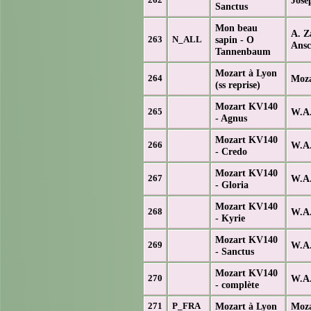
Sanctus
Mon beau
A. Z
sapin - O
263
N_ALL
Ansc
Tannenbaum
Mozart à Lyon
Moza
264
(ss reprise)
Mozart KV140
W.A.
265
- Agnus
Mozart KV140
W.A.
266
- Credo
Mozart KV140
W.A.
267
- Gloria
Mozart KV140
W.A.
268
- Kyrie
Mozart KV140
W.A.
269
- Sanctus
Mozart KV140
W.A.
270
- complète
Mozart à Lyon
Moza
271
P_FRA