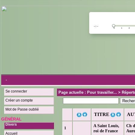
--:--
0 1 2 3
-
Se connecter
Page actuelle : Pour travailler... > Répe
Créer un compte
Mot de Passe oublié
TITRE
AU
GÉNÉRAL
Divers
A Saint Louis,
Ch d
1
roi de France
Aur
Accueil