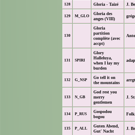
Gloria - Taizé
J. B
128
Gloria des
grég
129
M_GLO
anges (VIII)
Gloria
partition
Anto
130
complète (avec
accpt)
Glory
Halleluya,
adap
131
SPIRI
when I lay my
burden
Go tell it on
arrg
132
G_NSP
the mountains
God rest you
merry
J. S
133
N_GB
gentlemen
Gospodou
Folk
134
P_RUS
bogou
Guten Abend,
J. B
135
P_ALL
Gut' Nacht