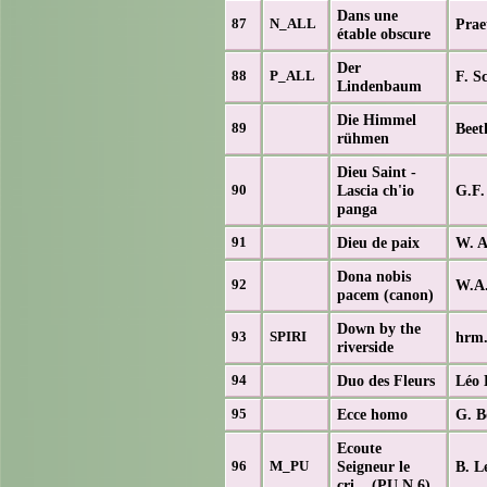
Dans une
Prae
87
N_ALL
étable obscure
Der
F. S
88
P_ALL
Lindenbaum
Die Himmel
Beet
89
rühmen
Dieu Saint -
Lascia ch'io
G.F.
90
panga
Dieu de paix
W. A
91
Dona nobis
W.A.
92
pacem (canon)
Down by the
hrm.
93
SPIRI
riverside
Duo des Fleurs
Léo 
94
Ecce homo
G. B
95
Ecoute
Seigneur le
B. L
96
M_PU
cri... (PU N 6)