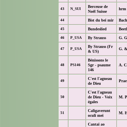
Berceuse de
hrm
43
N_SUI
Noël Suisse
Bist du bei mir
Bach
44
Bundeslied
Beet
45
By Strauss
G. G
46
P_USA
By Strauss (Fr
G. &
47
P_USA
& US)
Bénissons le
Sgr - psaume
A. C
48
PS146
146
C'est l'agneau
Prae
49
de Dieu
C'est l'agneau
de Dieu - Voix
M. P
50
égales
Caligaverunt
M. 
51
oculi mei
Cantai ao