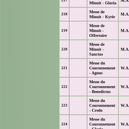
M.A.
217
Minuit - Gloria
Messe de
M.A.
218
Minuit - Kyrie
Messe de
Minuit -
M.A.
219
Offertoire
Messe de
Minuit -
M.A.
220
Sanctus
Messe du
Couronnement
W.A.
221
- Agnus
Messe du
Couronnement
W.A.
222
- Benedictus
Messe du
Couronnement
W.A.
223
- Credo
Messe du
Couronnement
W.A.
224
- Gloria