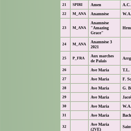
Amen
A.C.
21
SPIRI
Anamnèse
W.A.
22
M_ANA
Anamnèse
"Amazing
Hrm.
23
M_ANA
Grace"
Anamnèse 3
24
M_ANA
2021
Aux marches
Arrg
25
P_FRA
de Palais
Ave Maria
T.L.
26
Ave Maria
F. S
27
Ave Maria
G. B
28
Ave Maria
Jaco
29
Ave Maria
W.A.
30
Ave Maria
Bach
31
Ave Maria
Sain
32
(2VE)