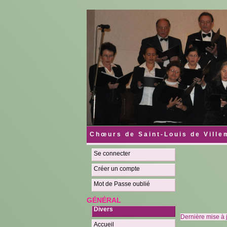
C h œ u r s d e S a i n t - L o u i s d e V i l l
Se connecter
Créer un compte
Mot de Passe oublié
GÉNÉRAL
Divers
Dernière mise à j
Accueil