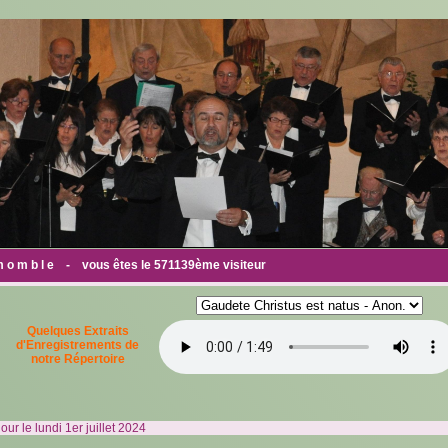
 e m o m b l e - vous êtes le 571139ème visiteur
Quelques Extraits
d'Enregistrements de
notre Répertoire
our le lundi 1er juillet 2024