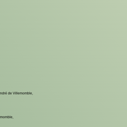
ndré de Villemomble,
lemomble,