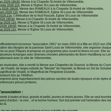
ier 2026 18h30,
Messe à la Chapelle St-André de Villemomble,
vrier 2026 11h,
Messe à l'Eglise St-Louis de Villemomble,
s 2026 18h30,
Messe des RAMEAUX à la Chapelle St-André de Villemomble,
ars 2026 11h,
Messe des RAMEAUX, Eglise St-Louis de Villemomble
2026 21h,
Célébration de la Nuit Pascale, Eglise St-Louis de Villemomble
2026 18h30,
Messe à la Chapelle St-André de Villemomble,
ai 2026 11h,
Messe à l'Eglise St-Louis de Villemomble,
 2026 18h30,
Messe à la Chapelle St-André de Villemomble,
ai 2026 11h,
Messe à l'Eglise St-Louis de Villemomble,
--------------------------------
 officiellement reconnue "association 1901" en mars 2003 et a fête en 2023 son 20
mation des liturgies de la paroisse Saint-Louis de Villemomble, elle organise ch
ême ou pour Pâques et propose un programme plus ouvert et divers en juin. Elle se p
 à plusieurs échanges avec diverses chorales allemandes de Bonn-Hardtberg ou L
allemand avec la ville de Villemomble.
èces musicales, elle a monté la Messe aux Chapelles de Gounod, la Messe du Cou
ia de Vivaldi, de larges extraits du "Messie" de Haendel, la Messe en Sol de Schub
agnificat de Vivaldi, le Magnificat de Pergolese-Durante...
plusieurs fois au Téléthon.
omprend ainsi majoritairement des pièces sacrées de toutes époques et de styles div
nombreuses pièces profanes.
l'association :
verte à toutes et tous, grands et petits, jeunes et moins jeunes. Elle se veut tourné
s d'action : la voix... et la bonne humeur. Son but premier est l'animation des mom
as là.
n de ses membres ne participe qu'aux activités de concerts.