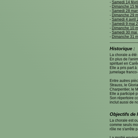
-
Samedi 14 févr
-
Dimanche 15 fé
-
Samedi 28 mar
-
Dimanche 29 m
-
Samedi 4 avril 
-
Samedi 9 mai 
-
Dimanche 10 m
-
Samedi 30 mai
-
Dimanche 31 m
-----------------------
Historique :
La chorale a été
En plus de l'ani
spirituel en Car
Elle a pris part
jumelage franco-
Entre autres pi
Strauss, le Glor
Charpentier, le M
Elle a participé 
Son répertoire c
inclut aussi de 
Objectifs de 
La chorale est ou
comme seuls moyen
rôle ne s'arrête p
La moitié enviro