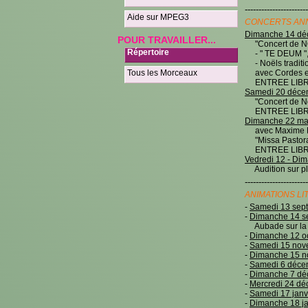
-----------------------
Aide sur MPEG3
CONCERTS ANNE
Dimanche 14 déc
POUR TRAVAILLER...
"Concert de N
Répertoire
- " TE DEUM ", 
- Noëls traditio
avec Cordes et 
Tous les Morceaux
ENTREE LIBRE 
Samedi 20 décem
"Concert de Noë
ENTREE LIB
Dimanche 22 mars
avec Maxime Ri
"Missa Pastorali
ENTREE LIB
Vedredi 12 - Dim
Audition sur pl
-----------------------
ANIMATIONS LI
-
Samedi 13 sep
-
Dimanche 14 s
Aubade sur la p
-
Dimanche 12 oc
-
Samedi 15 nov
-
Dimanche 15 n
-
Samedi 6 déce
-
Dimanche 7 dé
-
Mercredi 24 d
-
Samedi 17 janv
-
Dimanche 18 ja