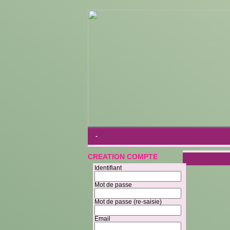
-
CREATION COMPTE
Identifiant
Mot de passe
Mot de passe (re-saisie)
Email