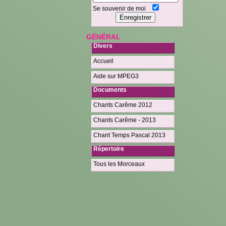
Se souvenir de moi
GÉNÉRAL
Divers
Accueil
Aide sur MPEG3
Documents
Chants Carême 2012
Chants Carême - 2013
Chant Temps Pascal 2013
Répertoire
Tous les Morceaux