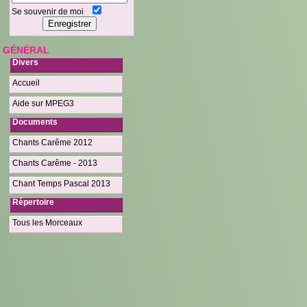
Se souvenir de moi
GÉNÉRAL
Divers
Accueil
Aide sur MPEG3
Documents
Chants Carême 2012
Chants Carême - 2013
Chant Temps Pascal 2013
Répertoire
Tous les Morceaux