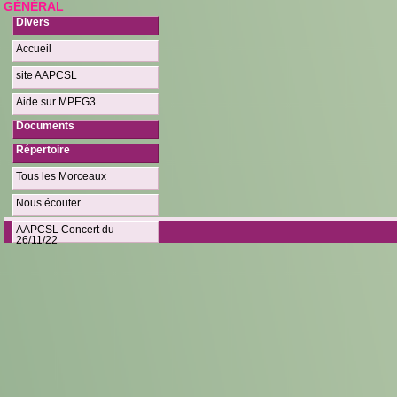
GÉNÉRAL
Divers
Accueil
site AAPCSL
Aide sur MPEG3
Documents
Répertoire
Tous les Morceaux
Nous écouter
AAPCSL Concert du
26/11/22