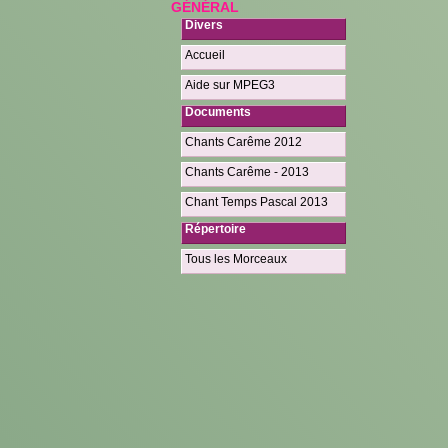
GÉNÉRAL
Divers
Accueil
Aide sur MPEG3
Documents
Chants Carême 2012
Chants Carême - 2013
Chant Temps Pascal 2013
Répertoire
Tous les Morceaux