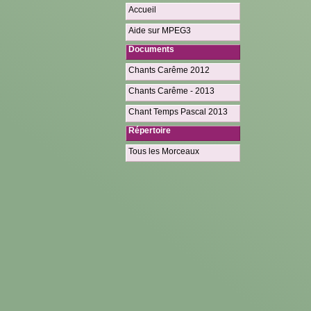
Accueil
Aide sur MPEG3
Documents
Chants Carême 2012
Chants Carême - 2013
Chant Temps Pascal 2013
Répertoire
Tous les Morceaux