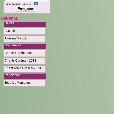
Se souvenir de moi
GÉNÉRAL
Divers
Accueil
Aide sur MPEG3
Documents
Chants Carême 2012
Chants Carême - 2013
Chant Temps Pascal 2013
Répertoire
Tous les Morceaux